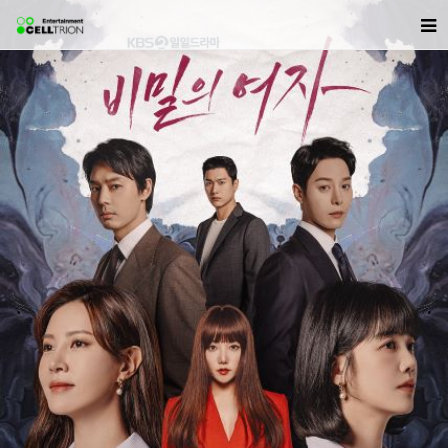
주
요
콘
텐
츠
로
건
너
뛰
기