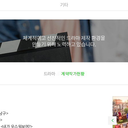
기타
드라마
계약작가현황
강남구>
>
셜 <내가 우스워보여?>