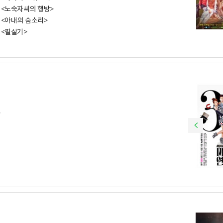
셜 <노숙자씨의 행방>
셜 <아내의 숨소리>
 <필살기>
>