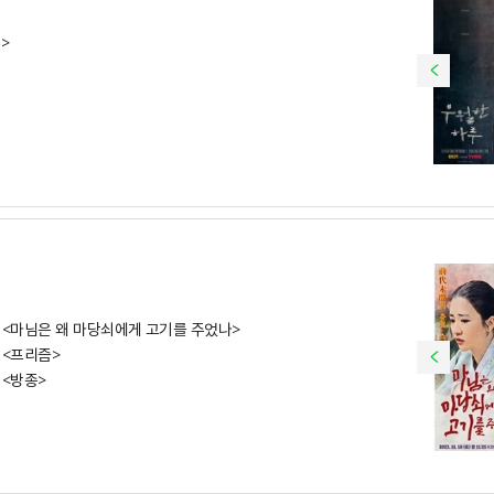
>
셜 <마님은 왜 마당쇠에게 고기를 주었나>
 <프리즘>
 <방종>