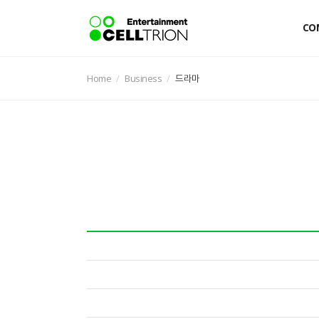
주
요
CO
콘
텐
츠
로
건
Home
Business
드라마
너
뛰
기